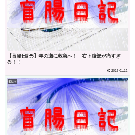
【盲腸日記5】年の瀬に救急へ！ 右下腹部が痛すぎ
る！！
2018.01.12
Diary