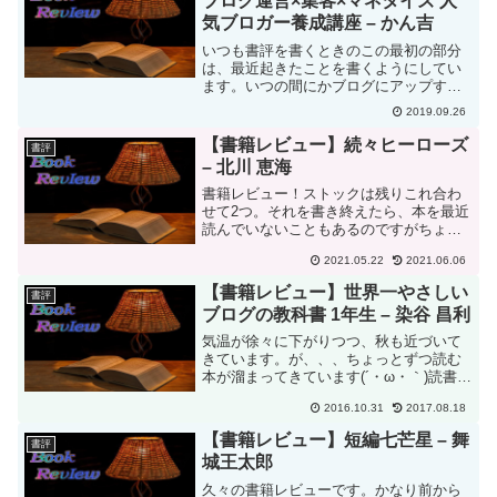
ブログ運営×集客×マネタイズ 人
気ブロガー養成講座 – かん吉
いつも書評を書くときのこの最初の部分
は、最近起きたことを書くようにしてい
ます。いつの間にかブログにアップする
のが基本的に半年遅れくらいになってし
2019.09.26
まっていることから、せめてここに書く
ことは今の自分の一番新しいことを書い
【書籍レビュー】続々ヒーローズ
書評
ておこう思っているからで...
– 北川 恵海
書籍レビュー！ストックは残りこれ合わ
せて2つ。それを書き終えたら、本を最近
読んでいないこともあるのですがちょっ
と書籍レビューは休もうかなと。…休も
2021.05.22
2021.06.06
うというか、、、読んでないから書けな
い。。。別のことをすることが増えてし
【書籍レビュー】世界一やさしい
書評
まってます。ゲームした...
ブログの教科書 1年生 – 染谷 昌利
気温が徐々に下がりつつ、秋も近づいて
きています。が、、、ちょっとずつ読む
本が溜まってきています(´・ω・｀)読書の
秋なのですが、中々読書するタイミング
2016.10.31
2017.08.18
が取れず。そしてブログを更新する時間
を作ることもできず(´・ω・｀)ブログをガ
【書籍レビュー】短編七芒星 – 舞
書評
ンガン更新し...
城王太郎
久々の書籍レビューです。かなり前から