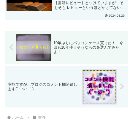
【書籍レビュー】とつけていますが…そ
もそも レビューというほどかけてない で
すね(´・ω・｀)ただ、読んだ本はどんなに
2024.08.29
稚拙なレビューでも残して置きたいので
書いていきますね！2024/8/19 に読了しま
し...
10年ぶりにパソコンケース買った！ 今
回も10年使えそうなものを選んでみた
よ！
突然ですが…ブログのコメント欄閉鎖し
ます(´・ω・｀)
ホーム
書評