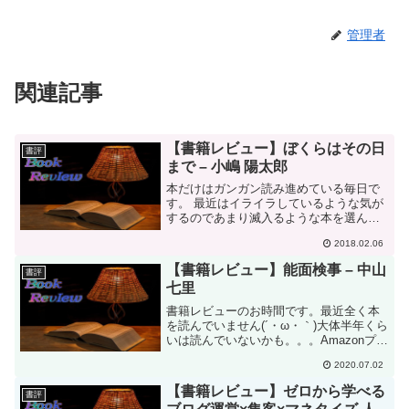
管理者
関連記事
【書籍レビュー】ぼくらはその日
書評
まで – 小嶋 陽太郎
本だけはガンガン読み進めている毎日で
す。 最近はイライラしているような気が
するのであまり滅入るような本を選んで
いません。 (…ちなみに…2017年10月の
2018.02.06
ときの気持ちですｗ) 少しでもゆったりと
した、また終わり方が救われるような形
【書籍レビュー】能面検事 – 中山
書評
になるよう...
七里
書籍レビューのお時間です。最近全く本
を読んでいません(´・ω・｀)大体半年くら
いは読んでいないかも。。。Amazonプラ
イムで電子書籍で読んだ分は多少あるの
2020.07.02
ですが、小説は少ないですね。。。なの
でどんどんレビューの在庫が減ってきて
【書籍レビュー】ゼロから学べる
書評
いますｗいい...