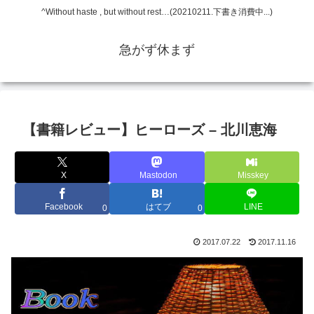
^Without haste , but without rest…(20210211.下書き消費中...)
急がず休まず
【書籍レビュー】ヒーローズ – 北川恵海
X
Mastodon
Misskey
Facebook
はてブ
LINE
0
0
2017.07.22
2017.11.16