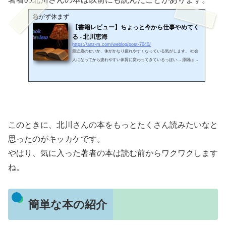
急がず休まず
【書籍レビュー】ちょっと今から仕事やめてく
る - 北川恵海
https://anz-m.com/weblog/post-7040/
最近歳のせいか、体がかなり疲れやすくなっている気がします。 社会
人になってから疲れやすい体質に変わってきているっぽい… 原因はな
んだろ…食べ物とかかな(´・ω・｀) もしかしたら社会人にまだ慣れて
いないのかもｗ もう10年以上も経つのにｗ 仕事をやめれば元気になる
かも…とか思ったりしていますが。。 ちょっと今から仕事やめてく
る！ なんて嫁にさらっといってみたいものです。 今回読んだ本と選
んだ理由さて、今回読んだ本はこちら！ 実は手にしたのは2016年12月
で、実際に読んだのは2017年3月です。 …なぜ...
このときに、北川さんの本をもっとたくさん読みたいなと
思ったのがキッカケです。
やはり、気に入った著者の本は読む前からワクワクします
ね。
簡単な本の紹介