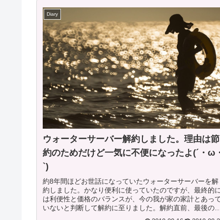
Diary
ウォーターサーバー解約しました。理由は節
約のためだけど一気に不便になったよ(´・ω
`)
約8年間ほどお世話になっていたウォーターサーバーを解
約しました。かなり便利に使っていたのですが、最終的
は利便性と価格のバランスが、今の我が家の家計とあっ
いないと判断して解約に至りました。解約直前、最後の2
～3ヶ月ほど利用しながら継続か解...