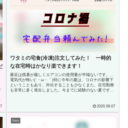
ワタミの宅食(冷凍)注文してみた！ 一時的
な在宅時はかなり楽できます！
だ
最近は残暑が厳しくエアコンの使用量が半端ないです。…
電気代が怖い(´・ω・｀)特に今年の夏は、コロナの影響下
ト
ということもあり、外出することも少なくまた、在宅勤務
ん
も非常に多く発生しました。今までに経験のない夏です
均
ね。毎年そんなことを言っている...
ら
07
2020.09.07
Diary