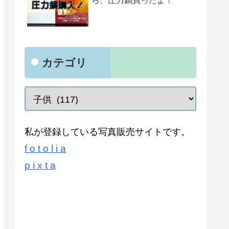
ら、圧力鍋買ったよ！
カテゴリ
私が登録している写真販売サイトです。
f o t o l i a
p i x t a