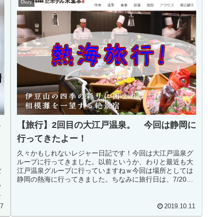
Diary
【旅行】2回目の大江戸温泉。 今回は静岡に
い
行ってきたよー！
久々かもしれないレジャー日記です！今回は大江戸温泉グ
ループに行ってきました。以前というか、わりと最近も大
れ
江戸温泉グループに行っていますねｗ今回は場所としては
グ
静岡の熱海に行ってきました。ちなみに旅行日は、7/20で
っ
す。ちょうど夏休み直前＆派遣...
よ
07
2019.10.11