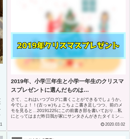
2019年、小学三年生と小学一年生のクリスマ
スプレゼントに選んだものは…
え
さて、これはいつブログに書くことができるでしょうか。
は
今でしょ！！(古っｗ)ちょこちょこ書き足しつつ、前のメ
ニ
モを見ると…20191225にこの前書き部を書いており…私
か
にとってはまだ昨日我が家にサンタさんがきたタイミング
で書いていますｗさて、早...
21
2020.03.02