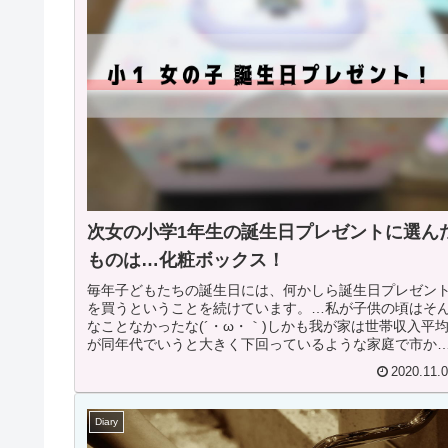
次女の小学1年生の誕生日プレゼントに選ん
ものは…化粧ボックス！
毎年子どもたちの誕生日には、何かしら誕生日プレゼン
を買うということを続けています。…私が子供の頃はそ
なことなかったな(´・ω・｀)しかも我が家は世帯収入平
が同年代でいうと大きく下回っているような家庭で市か
も補助が出ているにも関わらず...
2020.11.
Diary