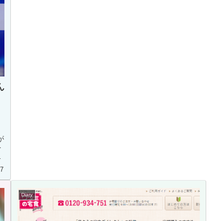
ん
・
が
を
て
17
Diary