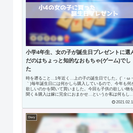
小学4年生、女の子が誕生日プレゼントに選
だのはちょっと知的なおもちゃ(ゲーム)でし
た
時を遡ること…1年近く…上の子の誕生日でした。(´・ω
｀)毎年誕生日には何かしら購入しているので、今年も何
欲しいのかを聞いて買いました。今回も子供の欲しい物
聞く＆購入は嫁に完全におまかせ…というか私は何もし
いません(´・ω・｀)ダメ...
2021.02.
Diary