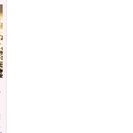
・
に
て