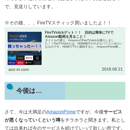
で、見送りしています。
※その後、、、FireTVスティック買いましたよ！！
FireTVstickゲット！！ 目的は簡単にTVで
Amazon動画を見ること！
タイトルの通り、AmazonのFireTVstickを購入しまし
た！！FireTVStickとは、HDMI端子の小さなパソコンみたい
なものです。HDMIでTVと接続すると、AmazonPrime動画
などの動画サービスがTVで見ることができる...
2018.08.21
anz-m.com
今後は…
さて、今は大満足の
AmazonPrime
ですが、今後
サービス
が悪くなっていくという噂
をチラホラと聞きます。私とし
ては出来れば今のサービスを続けていって欲しい所です。