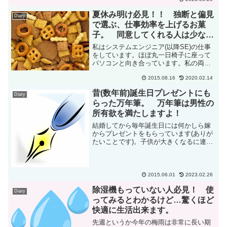
るようになってしまいました。これを書
いているのは、8/20(珍しくリアルタイム
夏休み明け必見！！ 独断と偏見
Diary
更新！！！)。...
で選ぶ、仕事効率を上げるお菓
子。 同意してくれる人は少ない
かもしれない…
私はシステムエンジニア(以降SE)の仕事
をしています。ほぼ丸一日椅子に座って
パソコンと向き合っています。私の両親
は、「なんでパソコンと向き合っている
2015.08.16
2020.02.14
だけでお給料が出るの？」といったこと
も言われますｗ体も動かしていないの
昔(数年前)誕生日プレゼントにも
Diary
に！ ってな具合でｗ一...
らった万年筆。 万年筆は男性の
所有欲を満たしますよ！
結婚してから毎年誕生日には何かしら嫁
からプレゼントをもらっています(ありが
たいことです)。子供が大きくなるに連れ
て経済的に厳しいこともありどんどん安
価なものになっていってますが(笑)、もら
えるだけでも満足です。当時まだ1人しか
子供がいなかっ...
2015.06.01
2023.02.26
除湿機もっていない人必見！ 使
Diary
ってみるとわかるけど…驚くほど
快適に生活出来ます。
先週というか今年の梅雨は非常に長い期