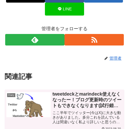
LINE
管理者をフォローする
管理者
関連記事
tweetdeckとmarindeck使えなく
Diary
なったー！ブログ更新時のツイー
トもできなくなります(試行錯誤
中)
ここ半年でツイッター(今はX)に大きな動
きがありました。多分これを読んでいる
人は間違いなく私より詳しいと思うので
すが、普通に使う分にも色々と制約が出
2023.08.20