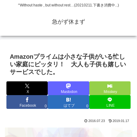
^Without haste , but without rest…(20210211.下書き消費中...)
急がず休まず
Amazonプライムは小さな子供がいる忙し
い家庭にピッタリ！ 大人も子供も嬉しい
サービスでした。
X
Mastodon
Misskey
Facebook
はてブ
LINE
0
0
2016.07.23
2019.01.17