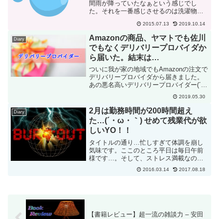
間雨が降っていたなぁという感じでし
た。それを一番感じさせるのは洗濯物の
生乾きの感じ。夏の日に外に干した洗濯
2015.07.13
2019.10.14
物はパリっとしてとても気持ちいいので
すが、部屋干し、我が家の場合は浴室乾
Amazonの商品、ヤマトでも佐川
Diary
燥ですが、どうしても生乾き...
でもなくデリバリープロバイダか
ら届いた。結末は…
ついに我が家の地域でもAmazonの注文で
デリバリープロバイダから届きました。
あの悪名高いデリバリープロバイダー(´・
ω・｀)去年まではヤマトか佐川が届けて
2019.05.30
くれたのですが、多分今年から配送業者
に変わりました。いつかは配送業者が変
2月は勤務時間が200時間超え
Diary
わるんだろう...
た…(´・ω・｀) せめて残業代が欲
しいYO！！
タイトルの通り…忙しすぎて体調を崩し
気味です。ここのところ平日は毎日午前
様です…。そして、ストレス満載なので
愚痴愚痴のエントリーですｗ普段の私の
2016.03.14
2017.08.18
仕事私は基本的に1つの仕事をメインにし
ています。その1つの仕事は、私がいなく
ても平気なようにして...
【書籍レビュー】超一流の雑談力 – 安田