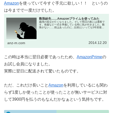
Amazon
を使っていて今すぐ手元に欲しい！！ というの
は今までで一度だけでした。
数珠紛失……Amazonプライムを使ってみた
義理の祖父が亡くなりました。そして明日の夜には通夜で
す。喪服など一式を準備している時に気が付きました。数
珠がない……前はあったのに...以前(といっても5年前後前)
はありました。両親から必要だから持っておきなさいと言
って渡された数珠。しかも...
2014.12.20
anz-m.com
この時は本当に翌日必要であったため、
AmazonPrime
の
お試し会員になりました。
実際に翌日に配送されて驚いたものです。
ただ、これだけ長いこと
Amazon
を利用しているにも関わ
らず1度しか使ったことが使ったことが無いサービスに対
して3900円を払うのもなんだかなぁという気持ちです。