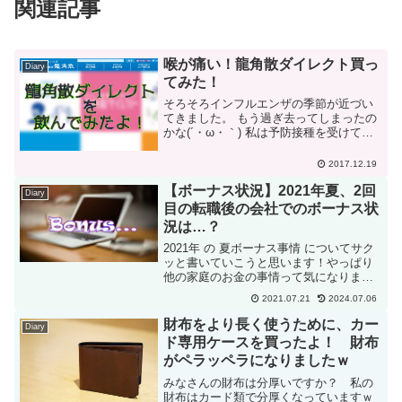
関連記事
喉が痛い！龍角散ダイレクト買っ
Diary
てみた！
そろそろインフルエンザの季節が近づい
てきました。 もう過ぎ去ってしまったの
かな(´・ω・｀) 私は予防接種を受けてい
ませんが、嫁と子供はワクチンが少ない
中で無事に予防接種を受けてきたようで
2017.12.19
す。 予防接種しても罹る時はかかります
【ボーナス状況】2021年夏、2回
けどねｗ さて...
Diary
目の転職後の会社でのボーナス状
況は…？
2021年 の 夏ボーナス事情 についてサク
ッと書いていこうと思います！やっぱり
他の家庭のお金の事情って気になります
もんねｗ独り身で大企業に努めていない
2021.07.21
2024.07.06
人や、中小企業に努めている人とかが特
に気にしているのかなと。。。大企業
財布をより長く使うために、カー
Diary
や、公務員として努...
ド専用ケースを買ったよ！ 財布
がペラッペラになりましたｗ
みなさんの財布は分厚いですか？ 私の
財布はカード類で分厚くなっていますｗ