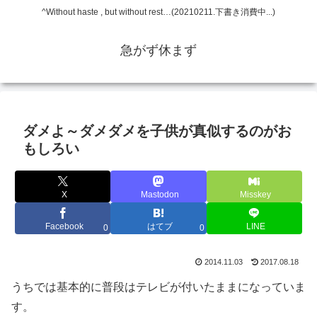
^Without haste , but without rest…(20210211.下書き消費中...)
急がず休まず
ダメよ～ダメダメを子供が真似するのがお
もしろい
X
Mastodon
Misskey
Facebook
はてブ
LINE
0
0
2014.11.03
2017.08.18
うちでは基本的に普段はテレビが付いたままになっていま
す。