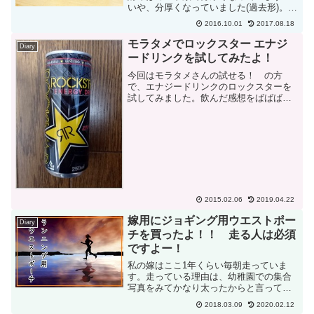
いや、分厚くなっていました(過去形)。札
束で分厚くなっていれば嬉しいのです
2016.10.01
2017.08.18
が、カードで分厚いのはちょっと悲しか
ったりします。悲しいだけで終わればい
モラタメでロックスター エナジ
Diary
いのですが、無理をした...
ードリンクを試してみたよ！
今回はモラタメさんの試せる！ の方
で、エナジードリンクのロックスターを
試してみました。飲んだ感想をばばばー
っと書いていきますねーー！エナジード
リンク実は私、エナジードリンクという
モノを飲んだことがありませんでした。
なぜかと言うと、いつ飲むべ...
2015.02.06
2019.04.22
嫁用にジョギング用ウエストポー
Diary
チを買ったよ！！ 走る人は必須
ですよー！
私の嫁はここ1年くらい毎朝走っていま
す。走っている理由は、幼稚園での集合
写真をみてかなり太ったからと言ってい
ましたｗ運動しているところを見たこと
2018.03.09
2020.02.12
のない私からしたらすぐにやめちゃうん