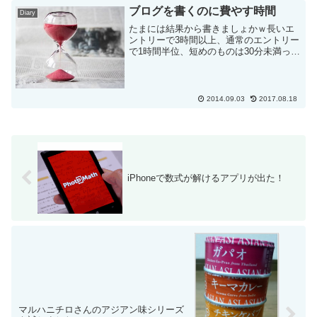
だろうなと思っていましたが既に半年。
ブログを書くのに費やす時間
Diary
ここまで続けられたのは、...
たまには結果から書きましょかｗ長いエ
ントリーで3時間以上、通常のエントリー
で1時間半位、短めのものは30分未満って
な感じです。思ったよりも時間をかけて
いるなという感じがします。思ったより
も時間がかかるエントリー作成ネタはい
つもあるんです。常...
2014.09.03
2017.08.18
iPhoneで数式が解けるアプリが出た！
マルハニチロさんのアジアン味シリーズ